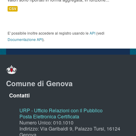
CSV
E' possibile inoltre accedere al registro usando le
API
(vedi
Documentazione API
).
Comune di Genova
Contatti
URP - Ufficio Relazioni con il Pubblico
Posta Elettronica Certificata
Numero Unico: 010.1010
Indirizzo: Via Garibaldi 9, Palazzo Tursi, 16124
Genova