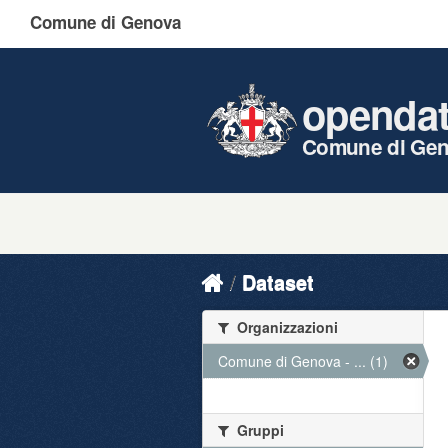
Comune di Genova
openda
Comune di Ge
Dataset
Organizzazioni
Comune di Genova - ... (1)
Gruppi