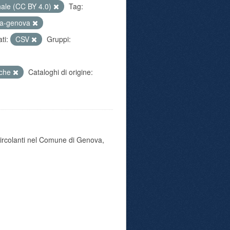
nale (CC BY 4.0)
Tag:
ia-genova
ti:
CSV
Gruppi:
iche
Cataloghi di origine:
 circolanti nel Comune di Genova,