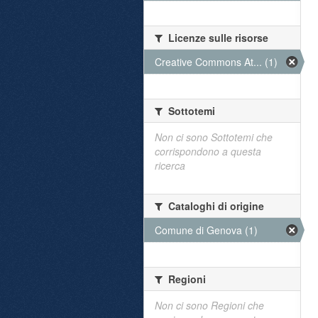
Licenze sulle risorse
Creative Commons At... (1)
Sottotemi
Non ci sono Sottotemi che
corrispondono a questa
ricerca
Cataloghi di origine
Comune di Genova (1)
Regioni
Non ci sono Regioni che