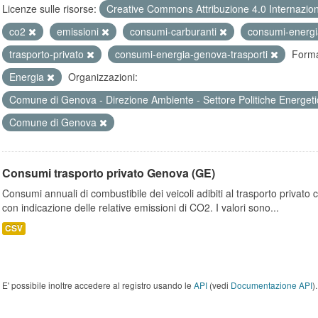
Licenze sulle risorse:
Creative Commons Attribuzione 4.0 Internazio
co2
emissioni
consumi-carburanti
consumi-energ
trasporto-privato
consumi-energia-genova-trasporti
Forma
Energia
Organizzazioni:
Comune di Genova - Direzione Ambiente - Settore Politiche Energet
Comune di Genova
Consumi trasporto privato Genova (GE)
Consumi annuali di combustibile dei veicoli adibiti al trasporto privato
con indicazione delle relative emissioni di CO2. I valori sono...
CSV
E' possibile inoltre accedere al registro usando le
API
(vedi
Documentazione API
).