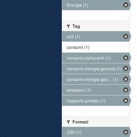
Energia (1)
Tag
co2 (1)
consumi (1)
consumi-carburanti (1)
consumi-energia-genova (1)
consumi-energia-gen... (1)
emissioni (1)
trasporto-privato (1)
Formati
CSV (1)