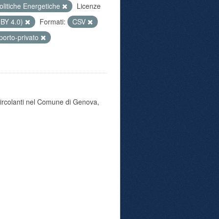
olitiche Energetiche
Licenze
 BY 4.0)
Formati:
CSV
porto-privato
 circolanti nel Comune di Genova,