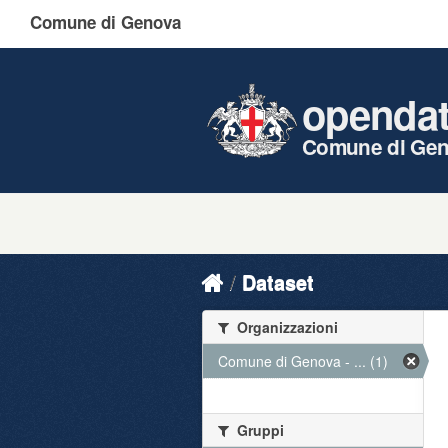
Comune di Genova
openda
Comune di Ge
Dataset
Organizzazioni
Comune di Genova - ... (1)
Gruppi