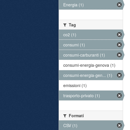
Energia (1)
Tag
co2 (1)
consumi (1)
consumi-carburanti (1)
consumi-energia-genova (1)
consumi-energia-gen... (1)
emissioni (1)
trasporto-privato (1)
Formati
CSV (1)