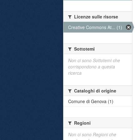
Licenze sulle risorse
Creative Commons At... (1)
Sottotemi
Non ci sono Sottotemi che
corrispondono a questa
ricerca
Cataloghi di origine
Comune di Genova (1)
Regioni
Non ci sono Regioni che