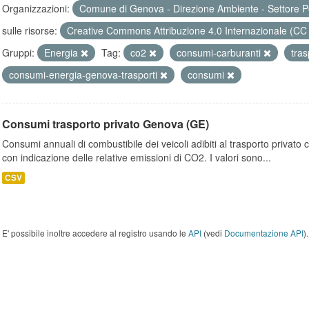
Organizzazioni:
Comune di Genova - Direzione Ambiente - Settore P
sulle risorse:
Creative Commons Attribuzione 4.0 Internazionale (CC
Gruppi:
Energia
Tag:
co2
consumi-carburanti
tras
consumi-energia-genova-trasporti
consumi
Consumi trasporto privato Genova (GE)
Consumi annuali di combustibile dei veicoli adibiti al trasporto privato
con indicazione delle relative emissioni di CO2. I valori sono...
CSV
E' possibile inoltre accedere al registro usando le
API
(vedi
Documentazione API
).