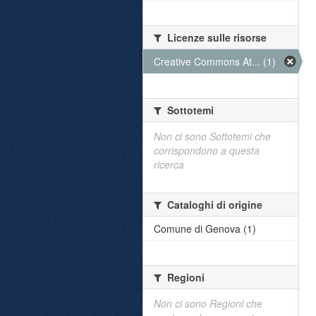
Licenze sulle risorse
Creative Commons At... (1)
Sottotemi
Non ci sono Sottotemi che
corrispondono a questa
ricerca
Cataloghi di origine
Comune di Genova (1)
Regioni
Non ci sono Regioni che