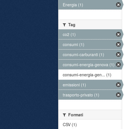
Energia (1)
Tag
co2 (1)
consumi (1)
consumi-carburanti (1)
consumi-energia-genova (1)
consumi-energia-gen... (1)
emissioni (1)
trasporto-privato (1)
Formati
CSV (1)