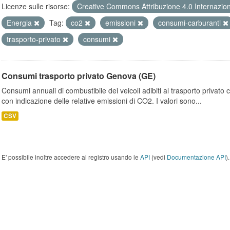
Licenze sulle risorse:
Creative Commons Attribuzione 4.0 Internazio
Energia
Tag:
co2
emissioni
consumi-carburanti
trasporto-privato
consumi
Consumi trasporto privato Genova (GE)
Consumi annuali di combustibile dei veicoli adibiti al trasporto privato
con indicazione delle relative emissioni di CO2. I valori sono...
CSV
E' possibile inoltre accedere al registro usando le
API
(vedi
Documentazione API
).