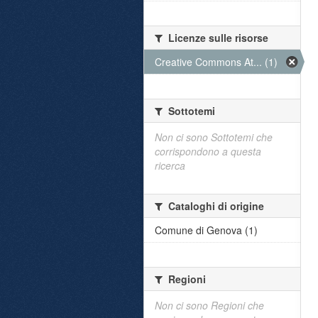
Licenze sulle risorse
Creative Commons At... (1)
Sottotemi
Non ci sono Sottotemi che
corrispondono a questa
ricerca
Cataloghi di origine
Comune di Genova (1)
Regioni
Non ci sono Regioni che