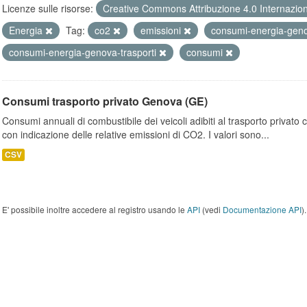
Licenze sulle risorse:
Creative Commons Attribuzione 4.0 Internazio
Energia
Tag:
co2
emissioni
consumi-energia-gen
consumi-energia-genova-trasporti
consumi
Consumi trasporto privato Genova (GE)
Consumi annuali di combustibile dei veicoli adibiti al trasporto privato
con indicazione delle relative emissioni di CO2. I valori sono...
CSV
E' possibile inoltre accedere al registro usando le
API
(vedi
Documentazione API
).