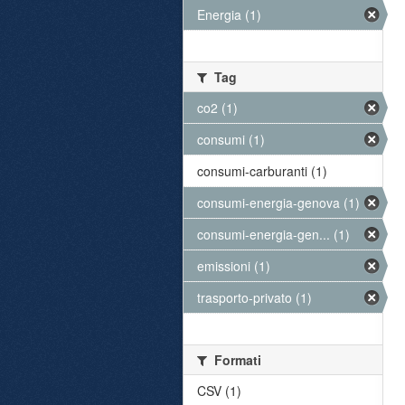
Energia (1)
Tag
co2 (1)
consumi (1)
consumi-carburanti (1)
consumi-energia-genova (1)
consumi-energia-gen... (1)
emissioni (1)
trasporto-privato (1)
Formati
CSV (1)