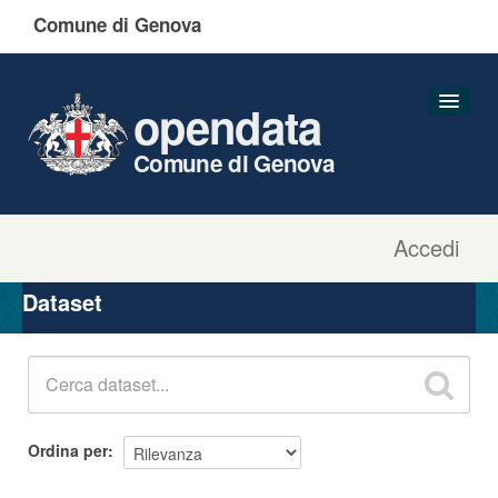
Comune di Genova
opendata
Comune di Genova
Accedi
Dataset
Organizzazioni
Dataset
Gruppi
Informazioni
Ordina per