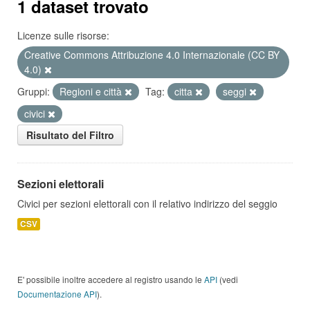
1 dataset trovato
Licenze sulle risorse:
Creative Commons Attribuzione 4.0 Internazionale (CC BY
4.0)
Gruppi:
Regioni e città
Tag:
citta
seggi
civici
Risultato del Filtro
Sezioni elettorali
Civici per sezioni elettorali con il relativo indirizzo del seggio
CSV
E' possibile inoltre accedere al registro usando le
API
(vedi
Documentazione API
).