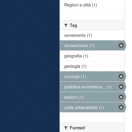
Regioni e città (1)
Tag
censimento (1)
circoscrizioni (1)
geografia (1)
geologia (1)
municipi (1)
pubblica-amministra... (1)
sezioni (1)
unita-urbanistiche (1)
Formati