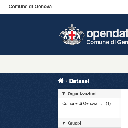
Comune di Genova
openda
Comune di Ge
Dataset
Organizzazioni
Comune di Genova - ... (1)
Gruppi