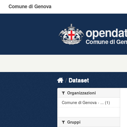
Comune di Genova
openda
Comune di Ge
Dataset
Organizzazioni
Comune di Genova - ... (1)
Gruppi