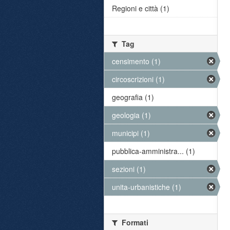
Regioni e città (1)
Tag
censimento (1)
circoscrizioni (1)
geografia (1)
geologia (1)
municipi (1)
pubblica-amministra... (1)
sezioni (1)
unita-urbanistiche (1)
Formati