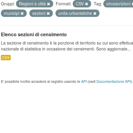
Gruppi:
Regioni e città
Formati:
CSV
Tag:
circoscrizioni
municipi
sezioni
unita-urbanistiche
Elenco sezioni di censimento
La sezione di censimento è la porzione di territorio su cui sono effettuate
nazionale di statistica in occasione dei censimenti. Sono aggiornate...
CSV
E' possibile inoltre accedere al registro usando le
API
(vedi
Documentazione API
).