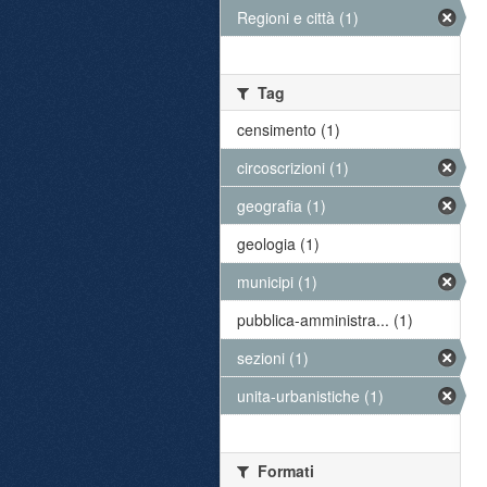
Regioni e città (1)
Tag
censimento (1)
circoscrizioni (1)
geografia (1)
geologia (1)
municipi (1)
pubblica-amministra... (1)
sezioni (1)
unita-urbanistiche (1)
Formati