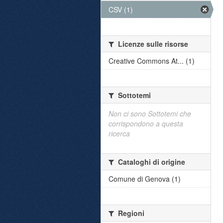
CSV (1)
Licenze sulle risorse
Creative Commons At... (1)
Sottotemi
Non ci sono Sottotemi che
corrispondono a questa
ricerca
Cataloghi di origine
Comune di Genova (1)
Regioni