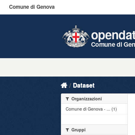
Comune di Genova
openda
Comune di Ge
Dataset
Organizzazioni
Comune di Genova - ... (1)
Gruppi