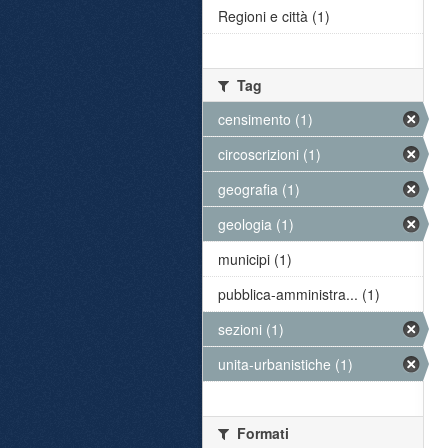
Regioni e città (1)
Tag
censimento (1)
circoscrizioni (1)
geografia (1)
geologia (1)
municipi (1)
pubblica-amministra... (1)
sezioni (1)
unita-urbanistiche (1)
Formati