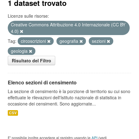
1 dataset trovato
Licenze sulle risorse:
Creative Commons Attribuzione 4.0 Internazionale (CC BY
4.0)
Tag:
circoscrizioni
geografia
sezioni
geologia
Risultato del Filtro
Elenco sezioni di censimento
La sezione di censimento è la porzione di territorio su cui sono
effettuate le rilevazioni dell'Istituto nazionale di statistica in
occasione dei censimenti. Sono aggiornate...
CSV
E' possibile inoltre accedere al registro usando le
API
(vedi