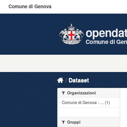
Comune di Genova
openda
Comune di Ge
Dataset
Organizzazioni
Comune di Genova - ... (1)
Gruppi