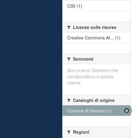
CSV (1)
Licenze sulle risorse
Creative Commons At... (1)
Sottotemi
Non ci sono Sottotemi che
corrispondono a questa
ricerca
Cataloghi di origine
Comune di Genova (1)
Regioni