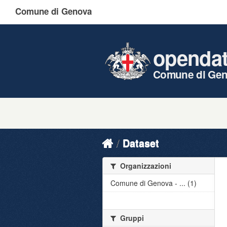
Comune di Genova
openda
Comune di Ge
Dataset
Organizzazioni
Comune di Genova - ... (1)
Gruppi