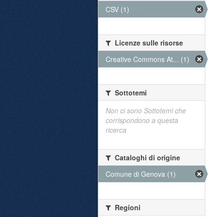
CSV (1)
Licenze sulle risorse
Creative Commons At... (1)
Sottotemi
Non ci sono Sottotemi che
corrispondono a questa
ricerca
Cataloghi di origine
Comune di Genova (1)
Regioni