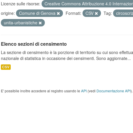
Licenze sulle risorse:
Creative Commons Attribuzione 4.0 Internazio
origine:
Comune di Genova
Formati:
CSV
Tag:
circoscri
unita-urbanistiche
Elenco sezioni di censimento
La sezione di censimento è la porzione di territorio su cui sono effettuate
nazionale di statistica in occasione dei censimenti. Sono aggiornate...
CSV
E' possibile inoltre accedere al registro usando le
API
(vedi
Documentazione API
).