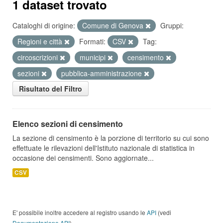
1 dataset trovato
Cataloghi di origine:
Comune di Genova
Gruppi:
Regioni e città
Formati:
CSV
Tag:
circoscrizioni
municipi
censimento
sezioni
pubblica-amministrazione
Risultato del Filtro
Elenco sezioni di censimento
La sezione di censimento è la porzione di territorio su cui sono
effettuate le rilevazioni dell'Istituto nazionale di statistica in
occasione dei censimenti. Sono aggiornate...
CSV
E' possibile inoltre accedere al registro usando le
API
(vedi
Documentazione API
).