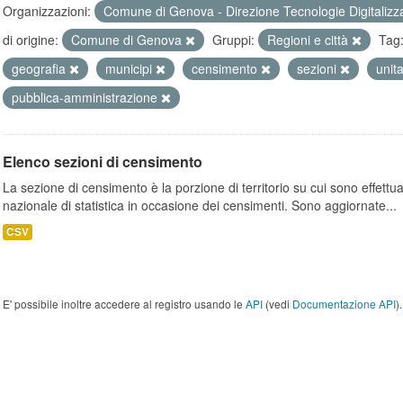
Organizzazioni:
Comune di Genova - Direzione Tecnologie Digitalizz
di origine:
Comune di Genova
Gruppi:
Regioni e città
Tag
geografia
municipi
censimento
sezioni
unit
pubblica-amministrazione
Elenco sezioni di censimento
La sezione di censimento è la porzione di territorio su cui sono effettuate
nazionale di statistica in occasione dei censimenti. Sono aggiornate...
CSV
E' possibile inoltre accedere al registro usando le
API
(vedi
Documentazione API
).