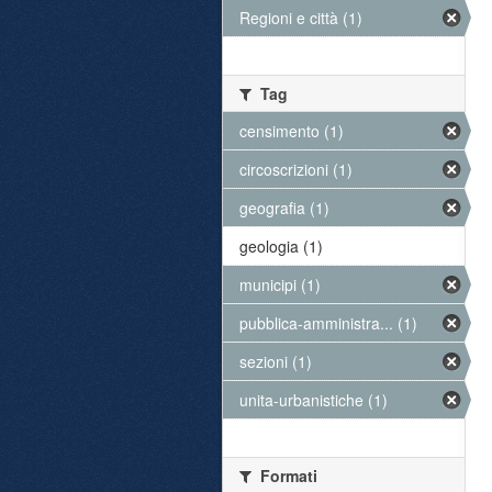
Regioni e città (1)
Tag
censimento (1)
circoscrizioni (1)
geografia (1)
geologia (1)
municipi (1)
pubblica-amministra... (1)
sezioni (1)
unita-urbanistiche (1)
Formati