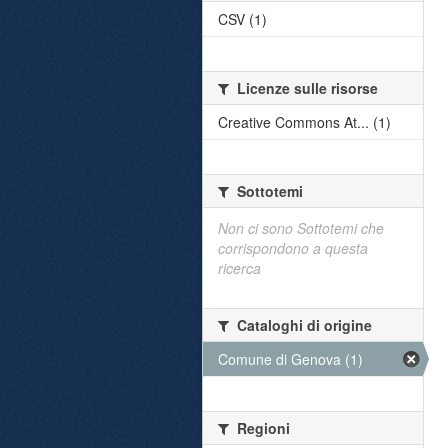
CSV (1)
Licenze sulle risorse
Creative Commons At... (1)
Sottotemi
Non ci sono Sottotemi che
corrispondono a questa
ricerca
Cataloghi di origine
Comune di Genova (1)
Regioni