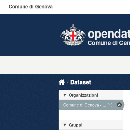
Comune di Genova
openda
Comune di Ge
Dataset
Organizzazioni
Comune di Genova - ... (1)
Gruppi