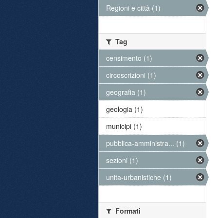
Regioni e città (1)
Tag
censimento (1)
circoscrizioni (1)
geografia (1)
geologia (1)
municipi (1)
pubblica-amministra... (1)
sezioni (1)
unita-urbanistiche (1)
Formati