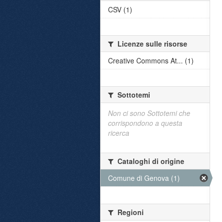
CSV (1)
Licenze sulle risorse
Creative Commons At... (1)
Sottotemi
Non ci sono Sottotemi che
corrispondono a questa
ricerca
Cataloghi di origine
Comune di Genova (1)
Regioni