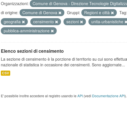
Organizzazioni:
Comune di Genova - Direzione Tecnologie Digitalizz
di origine:
Comune di Genova
Gruppi:
Regioni e città
Tag
geografia
censimento
sezioni
unita-urbanistiche
pubblica-amministrazione
Elenco sezioni di censimento
La sezione di censimento è la porzione di territorio su cui sono effettuate
nazionale di statistica in occasione dei censimenti. Sono aggiornate...
CSV
E' possibile inoltre accedere al registro usando le
API
(vedi
Documentazione API
).