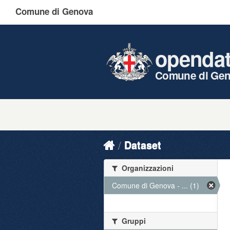
Comune di Genova
openda
Comune di Ge
Dataset
Organizzazioni
Comune di Genova - ... (1)
Gruppi