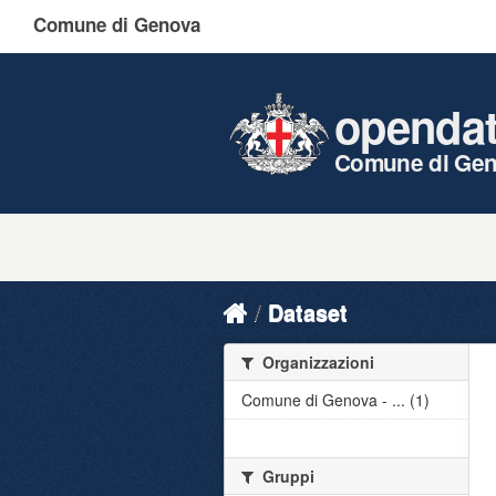
Comune di Genova
openda
Comune di Ge
Dataset
Organizzazioni
Comune di Genova - ... (1)
Gruppi