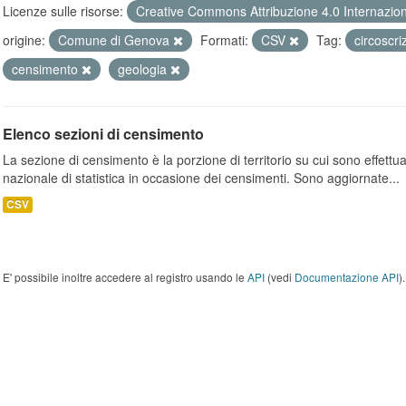
Licenze sulle risorse:
Creative Commons Attribuzione 4.0 Internazio
origine:
Comune di Genova
Formati:
CSV
Tag:
circoscri
censimento
geologia
Elenco sezioni di censimento
La sezione di censimento è la porzione di territorio su cui sono effettuate
nazionale di statistica in occasione dei censimenti. Sono aggiornate...
CSV
E' possibile inoltre accedere al registro usando le
API
(vedi
Documentazione API
).