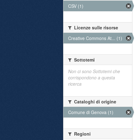
CSV (1)
Licenze sulle risorse
Creative Commons At... (1)
Sottotemi
Non ci sono Sottotemi che
corrispondono a questa
ricerca
Cataloghi di origine
Comune di Genova (1)
Regioni