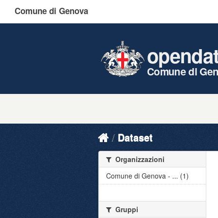
Comune di Genova
openda
Comune di Ge
Dataset
Organizzazioni
Comune di Genova - ... (1)
Gruppi