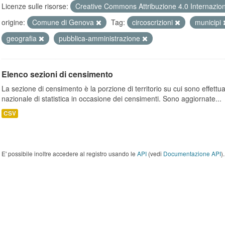
Licenze sulle risorse:
Creative Commons Attribuzione 4.0 Internazio
origine:
Comune di Genova
Tag:
circoscrizioni
municipi
geografia
pubblica-amministrazione
Elenco sezioni di censimento
La sezione di censimento è la porzione di territorio su cui sono effettuate
nazionale di statistica in occasione dei censimenti. Sono aggiornate...
CSV
E' possibile inoltre accedere al registro usando le
API
(vedi
Documentazione API
).