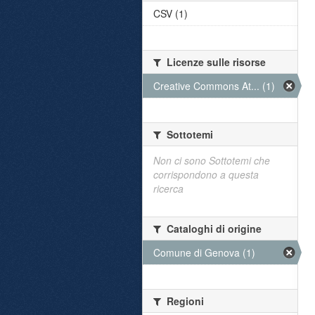
CSV (1)
Licenze sulle risorse
Creative Commons At... (1)
Sottotemi
Non ci sono Sottotemi che
corrispondono a questa
ricerca
Cataloghi di origine
Comune di Genova (1)
Regioni