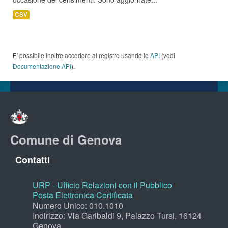
CSV
E' possibile inoltre accedere al registro usando le
API
(vedi
Documentazione API
).
Comune di Genova
Contatti
URP - Ufficio Relazioni con il Pubblico
Posta Elettronica Certificata
Numero Unico: 010.1010
Indirizzo: Via Garibaldi 9, Palazzo Tursi, 16124
Genova