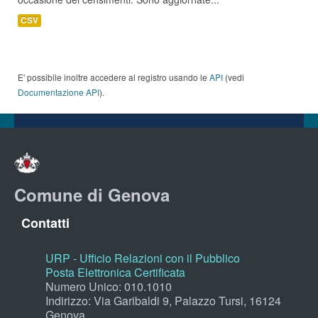
CSV
E' possibile inoltre accedere al registro usando le
API
(vedi
Documentazione API
).
Comune di Genova
Contatti
URP - Ufficio Relazioni con il Pubblico
Posta Elettronica Certificata
Numero Unico: 010.1010
Indirizzo: Via Garibaldi 9, Palazzo Tursi, 16124
Genova