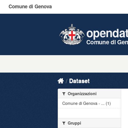
Comune di Genova
openda
Comune di Ge
Dataset
Organizzazioni
Comune di Genova - ... (1)
Gruppi