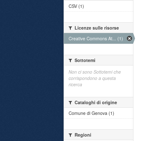
CSV (1)
Licenze sulle risorse
Creative Commons At... (1)
Sottotemi
Non ci sono Sottotemi che
corrispondono a questa
ricerca
Cataloghi di origine
Comune di Genova (1)
Regioni