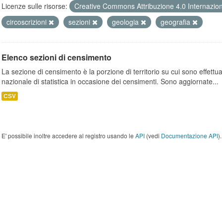
Licenze sulle risorse:
Creative Commons Attribuzione 4.0 Internazio
circoscrizioni
sezioni
geologia
geografia
Elenco sezioni di censimento
La sezione di censimento è la porzione di territorio su cui sono effettuate
nazionale di statistica in occasione dei censimenti. Sono aggiornate...
CSV
E' possibile inoltre accedere al registro usando le
API
(vedi
Documentazione API
).