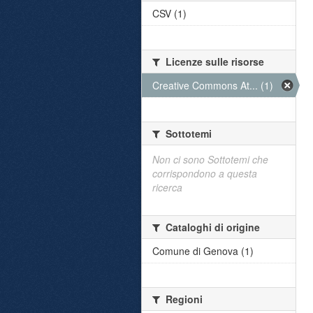
CSV (1)
Licenze sulle risorse
Creative Commons At... (1)
Sottotemi
Non ci sono Sottotemi che
corrispondono a questa
ricerca
Cataloghi di origine
Comune di Genova (1)
Regioni