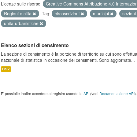
Licenze sulle risorse:
Creative Commons Attribuzione 4.0 Internazio
Regioni e città
Tag:
circoscrizioni
municipi
sezioni
unita-urbanistiche
Elenco sezioni di censimento
La sezione di censimento è la porzione di territorio su cui sono effettuate
nazionale di statistica in occasione dei censimenti. Sono aggiornate...
CSV
E' possibile inoltre accedere al registro usando le
API
(vedi
Documentazione API
).