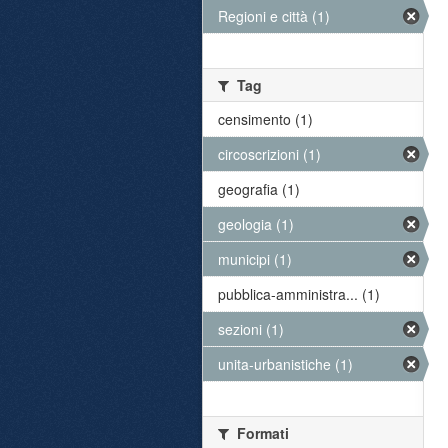
Regioni e città (1)
Tag
censimento (1)
circoscrizioni (1)
geografia (1)
geologia (1)
municipi (1)
pubblica-amministra... (1)
sezioni (1)
unita-urbanistiche (1)
Formati