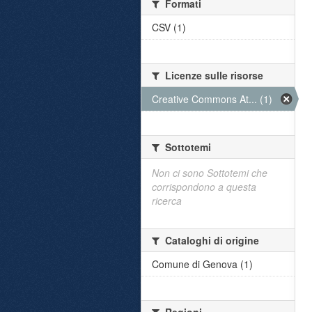
Formati
CSV (1)
Licenze sulle risorse
Creative Commons At... (1)
Sottotemi
Non ci sono Sottotemi che
corrispondono a questa
ricerca
Cataloghi di origine
Comune di Genova (1)