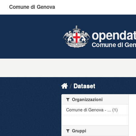
Comune di Genova
openda
Comune di Ge
Dataset
Organizzazioni
Comune di Genova - ... (1)
Gruppi