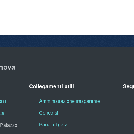
nova
Collegamenti utili
Segu
n il
Amministrazione trasparente
Concorsi
ata
Bandi di gara
, Palazzo