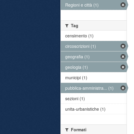
Regioni e città (1)
Tag
censimento (1)
circoscrizioni (1)
geografia (1)
geologia (1)
municipi (1)
pubblica-amministra... (1)
sezioni (1)
unita-urbanistiche (1)
Formati