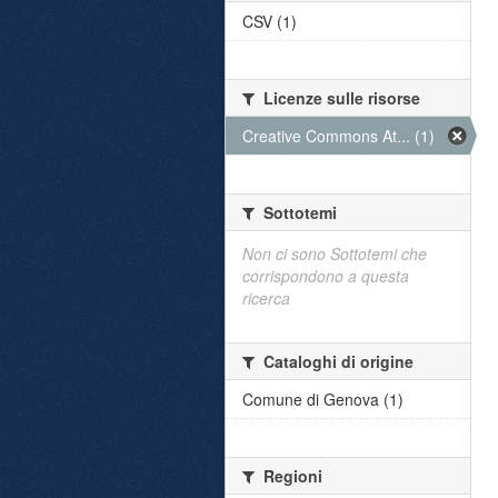
CSV (1)
Licenze sulle risorse
Creative Commons At... (1)
Sottotemi
Non ci sono Sottotemi che
corrispondono a questa
ricerca
Cataloghi di origine
Comune di Genova (1)
Regioni