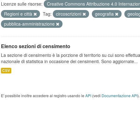
Licenze sulle risorse:
Creative Commons Attribuzione 4.0 Internazio
Regioni e città
Tag:
circoscrizioni
geografia
geolo
pubblica-amministrazione
Elenco sezioni di censimento
La sezione di censimento è la porzione di territorio su cui sono effettuate
nazionale di statistica in occasione dei censimenti. Sono aggiornate...
CSV
E' possibile inoltre accedere al registro usando le
API
(vedi
Documentazione API
).