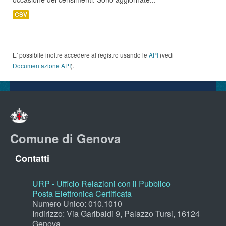
CSV
E' possibile inoltre accedere al registro usando le
API
(vedi
Documentazione API
).
Comune di Genova
Contatti
URP - Ufficio Relazioni con il Pubblico
Posta Elettronica Certificata
Numero Unico: 010.1010
Indirizzo: Via Garibaldi 9, Palazzo Tursi, 16124
Genova