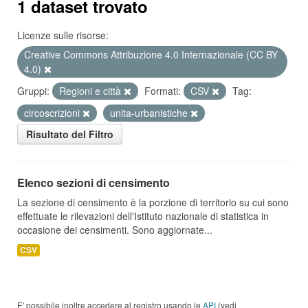
1 dataset trovato
Licenze sulle risorse:
Creative Commons Attribuzione 4.0 Internazionale (CC BY
4.0)
Gruppi:
Regioni e città
Formati:
CSV
Tag:
circoscrizioni
unita-urbanistiche
Risultato del Filtro
Elenco sezioni di censimento
La sezione di censimento è la porzione di territorio su cui sono
effettuate le rilevazioni dell'Istituto nazionale di statistica in
occasione dei censimenti. Sono aggiornate...
CSV
E' possibile inoltre accedere al registro usando le
API
(vedi