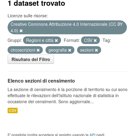
1 dataset trovato
Licenze sulle risorse:
Creative Commons Attribuzione 4.0 Internazionale (CC BY
4.0)
Gruppi:
Regioni e città
Formati:
CSV
Tag:
circoscrizioni
geografia
sezioni
Risultato del Filtro
Elenco sezioni di censimento
La sezione di censimento è la porzione di territorio su cui sono
effettuate le rilevazioni dell'Istituto nazionale di statistica in
occasione dei censimenti. Sono aggiornate...
CSV
E' possibile inoltre accedere al registro usando le
API
(vedi