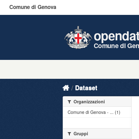
Comune di Genova
openda
Comune di Ge
Dataset
Organizzazioni
Comune di Genova - ... (1)
Gruppi