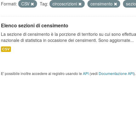
Formati:
CSV
Tag:
circoscrizioni
censimento
sezi
Elenco sezioni di censimento
La sezione di censimento è la porzione di territorio su cui sono effettuate
nazionale di statistica in occasione dei censimenti. Sono aggiornate...
CSV
E' possibile inoltre accedere al registro usando le
API
(vedi
Documentazione API
).