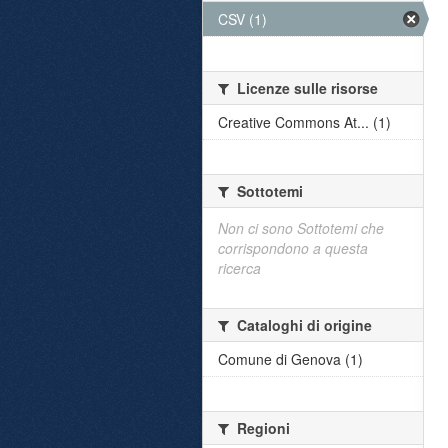
CSV (1)
Licenze sulle risorse
Creative Commons At... (1)
Sottotemi
Non ci sono Sottotemi che
corrispondono a questa
ricerca
Cataloghi di origine
Comune di Genova (1)
Regioni