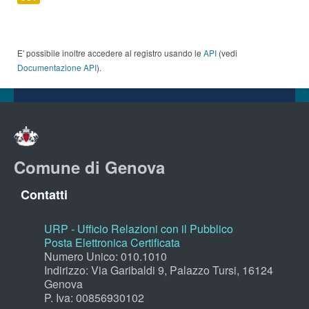
E' possibile inoltre accedere al registro usando le
API
(vedi
Documentazione API
).
Comune di Genova
Contatti
URP - Ufficio Relazioni con il Pubblico
Posta Elettronica Certificata
Numero Unico: 010.1010
Indirizzo: Via Garibaldi 9, Palazzo Tursi, 16124
Genova
P. Iva: 00856930102