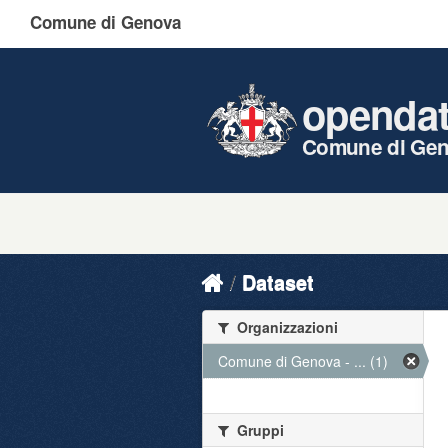
Comune di Genova
openda
Comune di Ge
Dataset
Organizzazioni
Comune di Genova - ... (1)
Gruppi