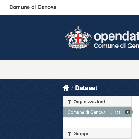
Comune di Genova
openda
Comune di Ge
Dataset
Organizzazioni
Comune di Genova - ... (1)
Gruppi