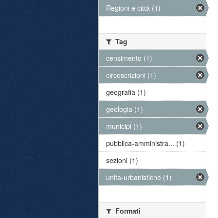
Regioni e città (1)
Tag
censimento (1)
circoscrizioni (1)
geografia (1)
geologia (1)
municipi (1)
pubblica-amministra... (1)
sezioni (1)
unita-urbanistiche (1)
Formati