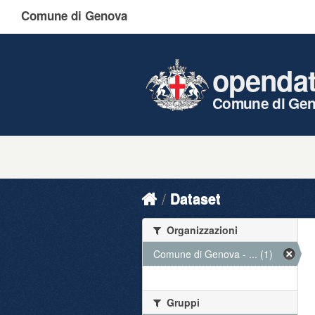
Comune di Genova
openda
Comune di Ge
Dataset
Organizzazioni
Comune di Genova - ... (1)
Gruppi