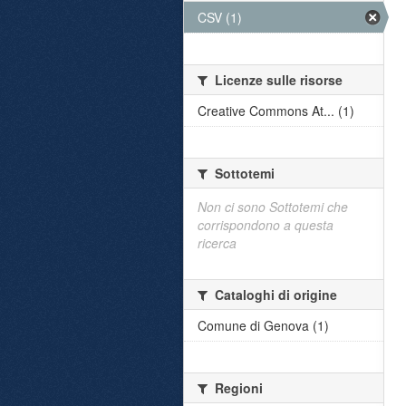
CSV (1)
Licenze sulle risorse
Creative Commons At... (1)
Sottotemi
Non ci sono Sottotemi che
corrispondono a questa
ricerca
Cataloghi di origine
Comune di Genova (1)
Regioni