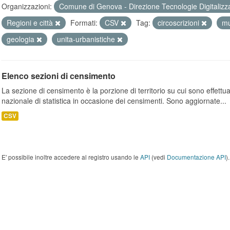
Organizzazioni:
Comune di Genova - Direzione Tecnologie Digitalizz
Regioni e città
Formati:
CSV
Tag:
circoscrizioni
mu
geologia
unita-urbanistiche
Elenco sezioni di censimento
La sezione di censimento è la porzione di territorio su cui sono effettuate
nazionale di statistica in occasione dei censimenti. Sono aggiornate...
CSV
E' possibile inoltre accedere al registro usando le
API
(vedi
Documentazione API
).