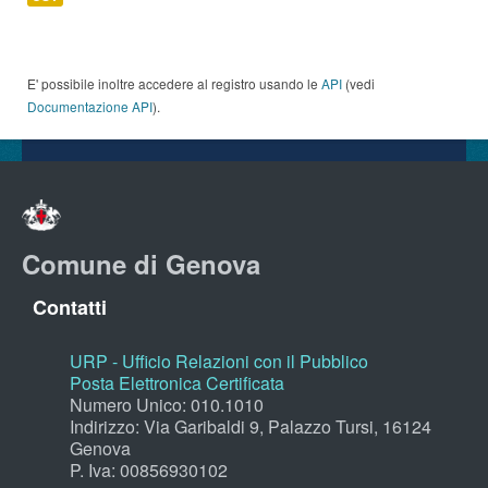
E' possibile inoltre accedere al registro usando le
API
(vedi
Documentazione API
).
Comune di Genova
Contatti
URP - Ufficio Relazioni con il Pubblico
Posta Elettronica Certificata
Numero Unico: 010.1010
Indirizzo: Via Garibaldi 9, Palazzo Tursi, 16124
Genova
P. Iva: 00856930102