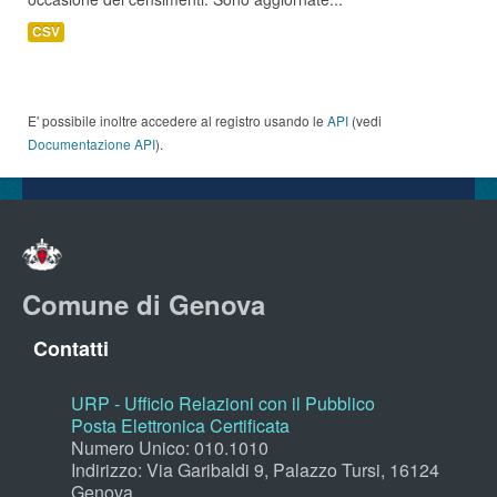
CSV
E' possibile inoltre accedere al registro usando le
API
(vedi
Documentazione API
).
Comune di Genova
Contatti
URP - Ufficio Relazioni con il Pubblico
Posta Elettronica Certificata
Numero Unico: 010.1010
Indirizzo: Via Garibaldi 9, Palazzo Tursi, 16124
Genova