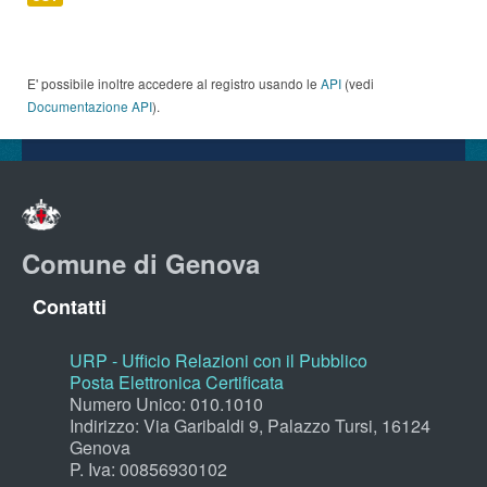
E' possibile inoltre accedere al registro usando le
API
(vedi
Documentazione API
).
Comune di Genova
Contatti
URP - Ufficio Relazioni con il Pubblico
Posta Elettronica Certificata
Numero Unico: 010.1010
Indirizzo: Via Garibaldi 9, Palazzo Tursi, 16124
Genova
P. Iva: 00856930102