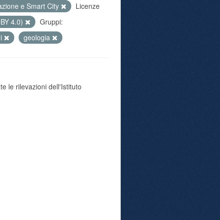
azione e Smart City
Licenze
 BY 4.0)
Gruppi:
ni
geologia
 le rilevazioni dell'Istituto