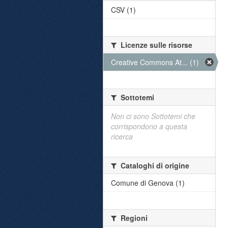
CSV (1)
Licenze sulle risorse
Creative Commons At... (1)
Sottotemi
Non ci sono Sottotemi che
corrispondono a questa
ricerca
Cataloghi di origine
Comune di Genova (1)
Regioni