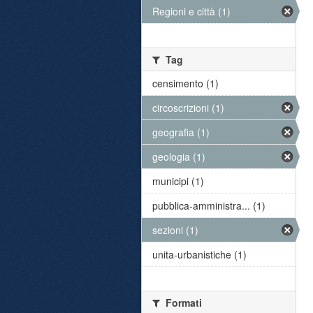
Regioni e città (1)
Tag
censimento (1)
circoscrizioni (1)
geografia (1)
geologia (1)
municipi (1)
pubblica-amministra... (1)
sezioni (1)
unita-urbanistiche (1)
Formati