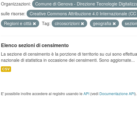
Organizzazioni:
Comune di Genova - Direzione Tecnologie Digitalizz
sulle risorse:
Creative Commons Attribuzione 4.0 Internazionale (CC
Regioni e città
Tag:
circoscrizioni
geografia
sezio
Elenco sezioni di censimento
La sezione di censimento è la porzione di territorio su cui sono effettuate
nazionale di statistica in occasione dei censimenti. Sono aggiornate...
CSV
E' possibile inoltre accedere al registro usando le
API
(vedi
Documentazione API
).