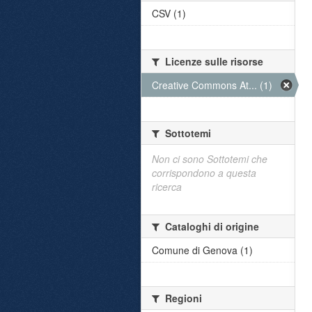
CSV (1)
Licenze sulle risorse
Creative Commons At... (1)
Sottotemi
Non ci sono Sottotemi che
corrispondono a questa
ricerca
Cataloghi di origine
Comune di Genova (1)
Regioni