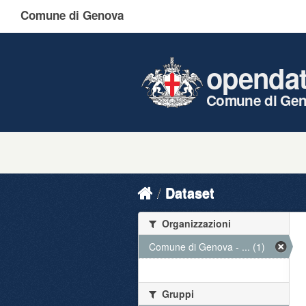
Comune di Genova
openda
Comune di Ge
Dataset
Organizzazioni
Comune di Genova - ... (1)
Gruppi