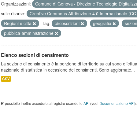
Organizzazioni:
Comune di Genova - Direzione Tecnologie Digitalizz
sulle risorse:
Creative Commons Attribuzione 4.0 Internazionale (CC
Regioni e città
Tag:
circoscrizioni
geografia
sezio
pubblica-amministrazione
Elenco sezioni di censimento
La sezione di censimento è la porzione di territorio su cui sono effettuate
nazionale di statistica in occasione dei censimenti. Sono aggiornate...
CSV
E' possibile inoltre accedere al registro usando le
API
(vedi
Documentazione API
).