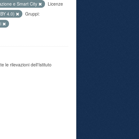
azione e Smart City
Licenze
 BY 4.0)
Gruppi:
ni
 le rilevazioni dell'Istituto