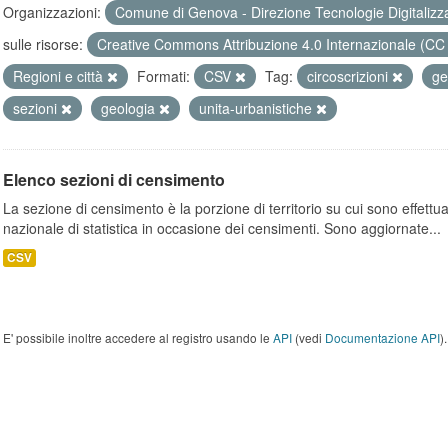
Organizzazioni:
Comune di Genova - Direzione Tecnologie Digitalizz
sulle risorse:
Creative Commons Attribuzione 4.0 Internazionale (CC
Regioni e città
Formati:
CSV
Tag:
circoscrizioni
ge
sezioni
geologia
unita-urbanistiche
Elenco sezioni di censimento
La sezione di censimento è la porzione di territorio su cui sono effettuate
nazionale di statistica in occasione dei censimenti. Sono aggiornate...
CSV
E' possibile inoltre accedere al registro usando le
API
(vedi
Documentazione API
).