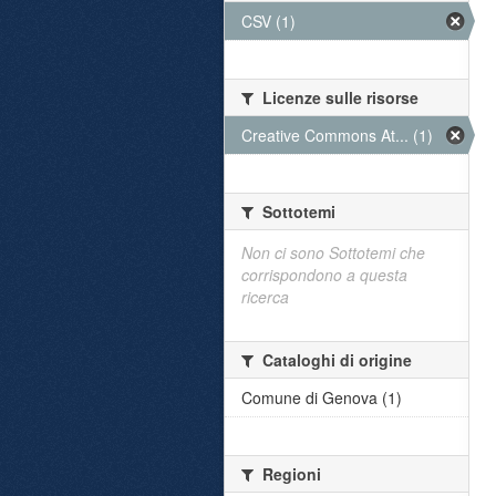
CSV (1)
Licenze sulle risorse
Creative Commons At... (1)
Sottotemi
Non ci sono Sottotemi che
corrispondono a questa
ricerca
Cataloghi di origine
Comune di Genova (1)
Regioni