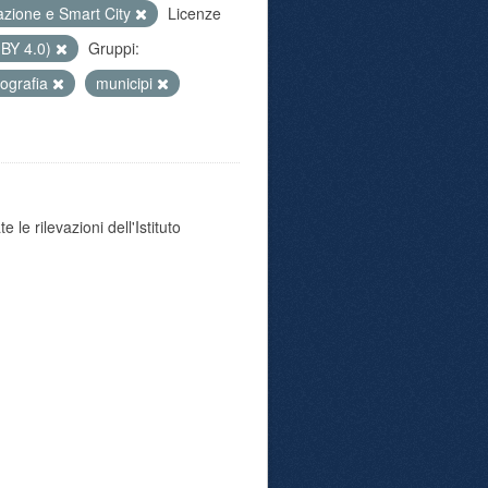
azione e Smart City
Licenze
 BY 4.0)
Gruppi:
ografia
municipi
 le rilevazioni dell'Istituto