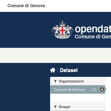
Comune di Genova
openda
Comune di Ge
Dataset
Organizzazioni
Comune di Genova - ... (1)
Gruppi