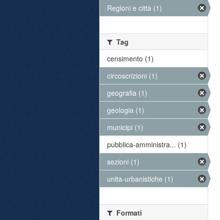
Regioni e città (1)
Tag
censimento (1)
circoscrizioni (1)
geografia (1)
geologia (1)
municipi (1)
pubblica-amministra... (1)
sezioni (1)
unita-urbanistiche (1)
Formati