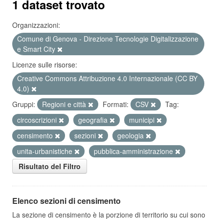
1 dataset trovato
Organizzazioni:
Comune di Genova - Direzione Tecnologie Digitalizzazione
e Smart City
Licenze sulle risorse:
Creative Commons Attribuzione 4.0 Internazionale (CC BY
4.0)
Gruppi:
Regioni e città
Formati:
CSV
Tag:
circoscrizioni
geografia
municipi
censimento
sezioni
geologia
unita-urbanistiche
pubblica-amministrazione
Risultato del Filtro
Elenco sezioni di censimento
La sezione di censimento è la porzione di territorio su cui sono