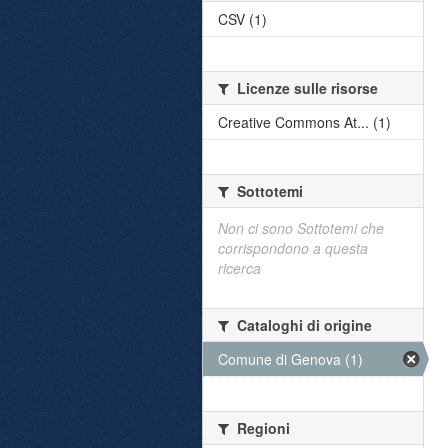
CSV (1)
Licenze sulle risorse
Creative Commons At... (1)
Sottotemi
Non ci sono Sottotemi che
corrispondono a questa
ricerca
Cataloghi di origine
Comune di Genova (1)
Regioni