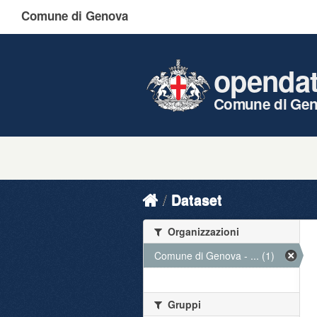
Comune di Genova
openda
Comune di Ge
Dataset
Organizzazioni
Comune di Genova - ... (1)
Gruppi