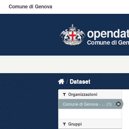
Comune di Genova
openda
Comune di Ge
Dataset
Organizzazioni
Comune di Genova - ... (1)
Gruppi