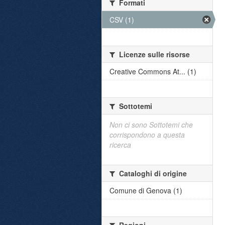
Formati
CSV (1)
Licenze sulle risorse
Creative Commons At... (1)
Sottotemi
Non ci sono Sottotemi che
corrispondono a questa
ricerca
Cataloghi di origine
Comune di Genova (1)