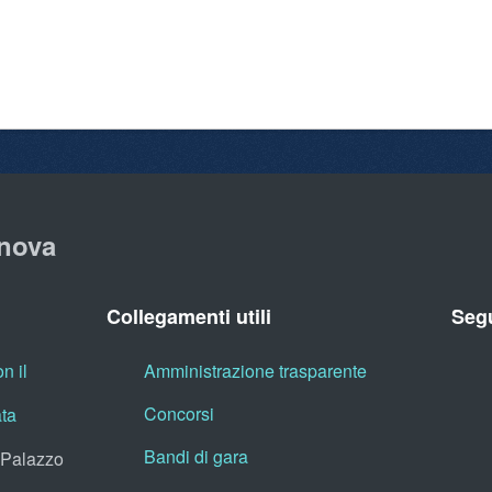
nova
Collegamenti utili
Segu
n il
Amministrazione trasparente
Concorsi
ata
Bandi di gara
, Palazzo