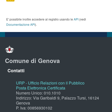
E' possibile inoltre accedere al registro usando le
API
(vedi
Documentazione API
).
Comune di Genova
Contatti
URP - Ufficio Relazioni con il Pubblico
Posta Elettronica Certificata
Numero Unico: 010.1010
Indirizzo: Via Garibaldi 9, Palazzo Tursi, 16124
Genova
P. Iva: 00856930102