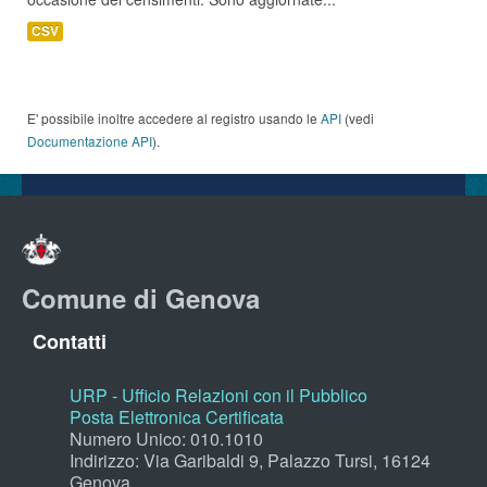
CSV
E' possibile inoltre accedere al registro usando le
API
(vedi
Documentazione API
).
Comune di Genova
Contatti
URP - Ufficio Relazioni con il Pubblico
Posta Elettronica Certificata
Numero Unico: 010.1010
Indirizzo: Via Garibaldi 9, Palazzo Tursi, 16124
Genova