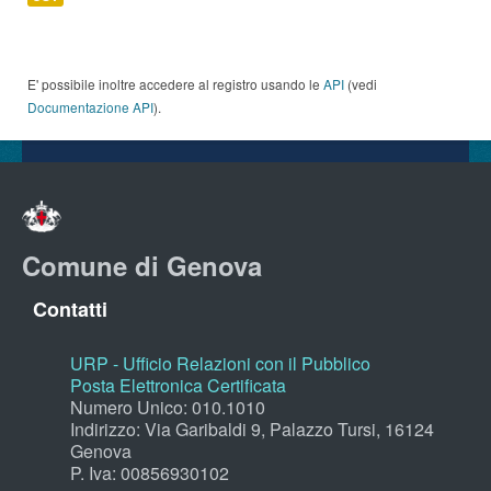
E' possibile inoltre accedere al registro usando le
API
(vedi
Documentazione API
).
Comune di Genova
Contatti
URP - Ufficio Relazioni con il Pubblico
Posta Elettronica Certificata
Numero Unico: 010.1010
Indirizzo: Via Garibaldi 9, Palazzo Tursi, 16124
Genova
P. Iva: 00856930102