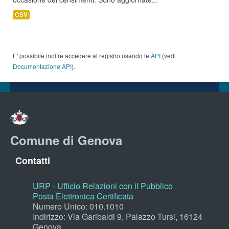
CSV
E' possibile inoltre accedere al registro usando le
API
(vedi
Documentazione API
).
Comune di Genova
Contatti
URP - Ufficio Relazioni con il Pubblico
Posta Elettronica Certificata
Numero Unico: 010.1010
Indirizzo: Via Garibaldi 9, Palazzo Tursi, 16124
Genova