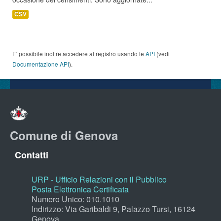
CSV
E' possibile inoltre accedere al registro usando le
API
(vedi
Documentazione API
).
Comune di Genova
Contatti
URP - Ufficio Relazioni con il Pubblico
Posta Elettronica Certificata
Numero Unico: 010.1010
Indirizzo: Via Garibaldi 9, Palazzo Tursi, 16124
Genova