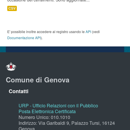
CSV
E' possibile inoltre accedere al registro usando le
API
(vedi
Documentazione API
).
Comune di Genova
Contatti
URP - Ufficio Relazioni con il Pubblico
Posta Elettronica Certificata
Numero Unico: 010.1010
Indirizzo: Via Garibaldi 9, Palazzo Tursi, 16124
Genova