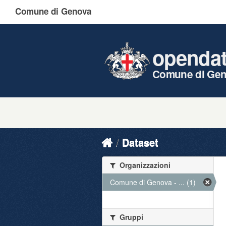
Comune di Genova
openda
Comune di Ge
Dataset
Organizzazioni
Comune di Genova - ... (1)
Gruppi