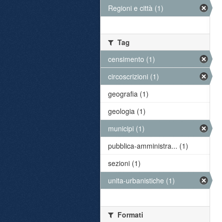
Regioni e città (1)
Tag
censimento (1)
circoscrizioni (1)
geografia (1)
geologia (1)
municipi (1)
pubblica-amministra... (1)
sezioni (1)
unita-urbanistiche (1)
Formati