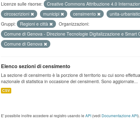
Licenze sulle risorse:
Creative Commons Attribuzione 4.0 Internazio
circoscrizioni
municipi
censimento
unita-urbanist
Gruppi:
Regioni e città
Organizzazioni:
Comune di Genova - Direzione Tecnologie Digitalizzazione e Smart 
Comune di Genova
Elenco sezioni di censimento
La sezione di censimento è la porzione di territorio su cui sono effettuate
nazionale di statistica in occasione dei censimenti. Sono aggiornate...
CSV
E' possibile inoltre accedere al registro usando le
API
(vedi
Documentazione API
).