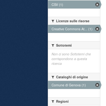
CSV (1)
Licenze sulle risorse
Creative Commons At... (1)
Sottotemi
Non ci sono Sottotemi che
corrispondono a questa
ricerca
Cataloghi di origine
Comune di Genova (1)
Regioni