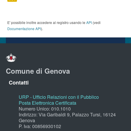
E' possibile inoltre accedere al registro usando le
API
(vedi
Documentazione API
).
Comune di Genova
Contatti
URP - Ufficio Relazioni con il Pubblico
Posta Elettronica Certificata
Numero Unico: 010.1010
Indirizzo: Via Garibaldi 9, Palazzo Tursi, 16124
Genova
P. Iva: 00856930102